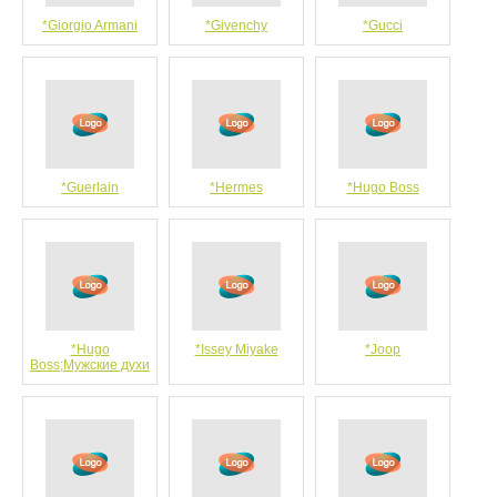
*Giorgio Armani
*Givenchy
*Gucci
*Guerlain
*Hermes
*Hugo Boss
*Hugo
*Issey Miyake
*Joop
Boss;Мужские духи