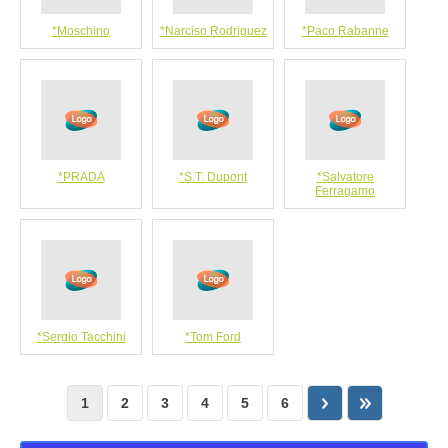
*Moschino
*Narciso Rodriguez
*Paco Rabanne
*PRADA
*S.T. Dupont
*Salvatore
Ferragamо
*Sergio Tacchini
*Tom Ford
1
2
3
4
5
6