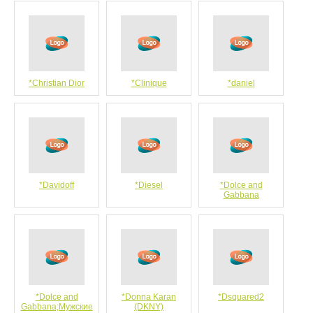
*Christian Dior
*Clinique
*daniel
*Davidoff
*Diesel
*Dolce and
Gabbana
*Dolce and
*Donna Karan
*Dsquared2
Gabbana;Мужские
(DKNY)