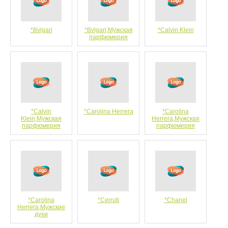
*Bvlgari
*Bvlgari;Мужская
*Calvin Klein
парфюмерия
*Calvin
*Carolina Herrera
*Carolina
Klein;Мужская
Herrera;Мужская
парфюмерия
парфюмерия
*Carolina
*Cerruti
*Chanel
Herrera;Мужские
духи