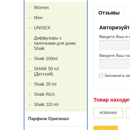
Women
Отзывы
Men
Авторизуйт
UNISEX
Введите Ваш e-m
Диффузоры с
палочками для дома
Shaik
Введите Ваш па
Shaik 100ml
SHAIK 50 ml
(Детский)
Запомнить м
Shaik 20 ml
Shaik Rich
Товар находит
Shaik 110 ml
НОВИНКИ
Парфюм Оригинал