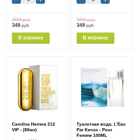
399
399
руб.
руб.
349
349
руб.
руб.
В корзину
В корзину
Carolina Herrera 212
Туалетная вода, L'Eau
VIP - (80мл)
Par Kenzo - Pour
Femme 100ML