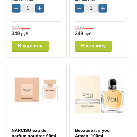
Количество:
Количество:
−
+
−
+
399
399
руб.
руб.
349
349
руб.
руб.
В корзину
В корзину
NARCISO eau de
Because it s you
parfum poudree 90ml
Armani 100ml